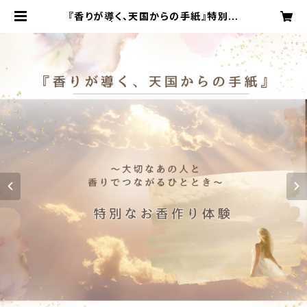
『香りが導く、天国からの手紙』特別な
お香作り | ひふみお香アカデミー認定
校CALME