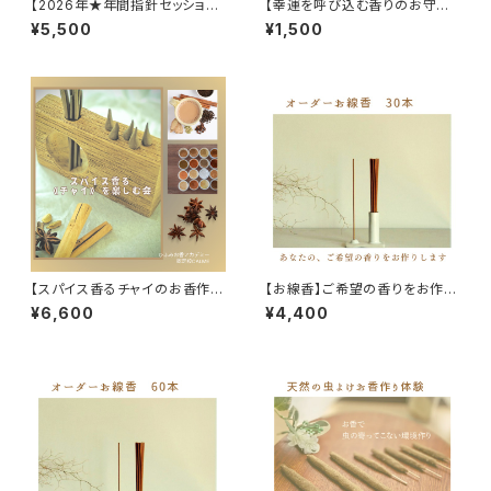
【2026年★年間指針セッショ
【幸運を呼び込む香りのお守り
ン】
＊お財布香＝金運アップ＝】
¥5,500
¥1,500
【スパイス香るチャイのお香作
【お線香】ご希望の香りをお作り
り】
いたします
¥6,600
¥4,400